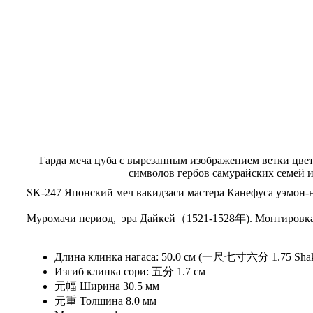
Гарда меча цуба с вырезанным изображением ветки цве
символов гербов самурайских семей 
SK-247 Японский меч вакидзаси мастера Канефуса уэмон-н
Муромачи период, эра Дайкей（1521-1528年). Монтировка 
Длина клинка нагаса: 50.0 см (一尺七寸六分 1.75 Sha
Изгиб клинка сори: 五分 1.7 см
元幅 Ширина 30.5 мм
元重 Толшина 8.0 мм