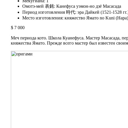
Мекугиана: 1
Омотэ-мей 表銘: Канефуса уэмон-но дзё Масасада
Период изготовления 時代: эра Дайкей (1521-1528 гг.
Место изготовления: княжество Ямато no Kuni (Нара
$ 7 000
Меч периода кото. Школа Куанефуса. Мастер Масасада, п
княжества Ямато. Прежде всего мастер был известен свои