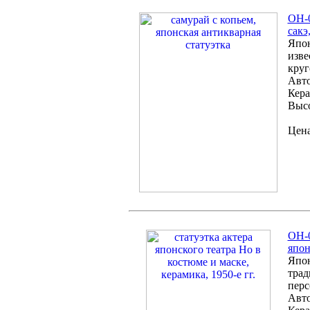
ОН-0
сакэ
Япон
изве
круг
Авто
Кера
Высо
Цена
OH-0
япон
Япон
трад
пер
Авто