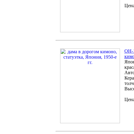
Цена
OH-1
кимо
Япон
крас
Авто
Кера
толч
Высо
Цена