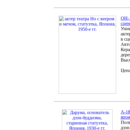
OH-1
сцен
Уник
акте
в сц
Авто
Кера
дере
Высо
Цена
А-18
япон
Полн
дзэн