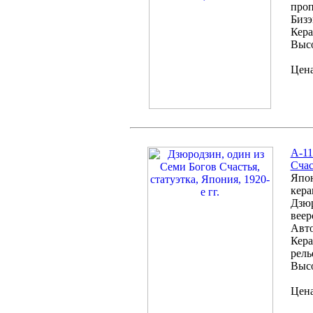
проп
Бизэ
Кера
Высо
Цена
A-11
Счас
Япон
кера
Дзюр
веер
Авто
Кера
рел
Высо
Цена