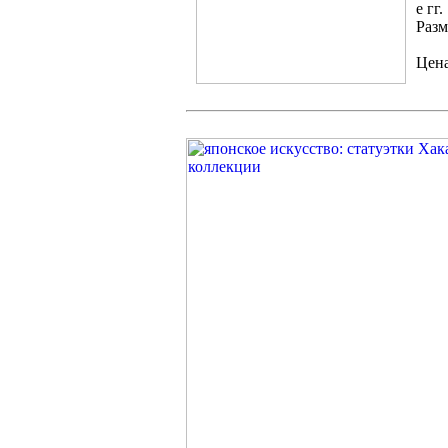
е гг. 
Разм
Цена