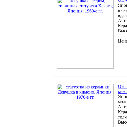
ОH-0
Япон
в св
вдал
Авто
Кера
Высо
Цена
ОH-1
кимо
Япон
моло
Авто
Кера
толч
Высо