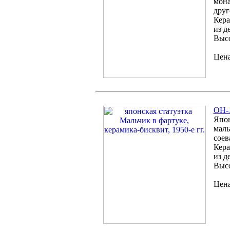
мона
друг
Кера
из д
Высо
Цена
OH-1
Япон
маль
соев
Кера
из д
Высо
Цена