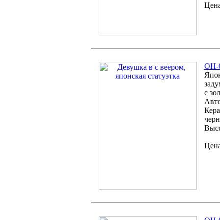
Цена
OH-0
Япон
заду
с зо
Авто
Кера
черн
Высо
Цена