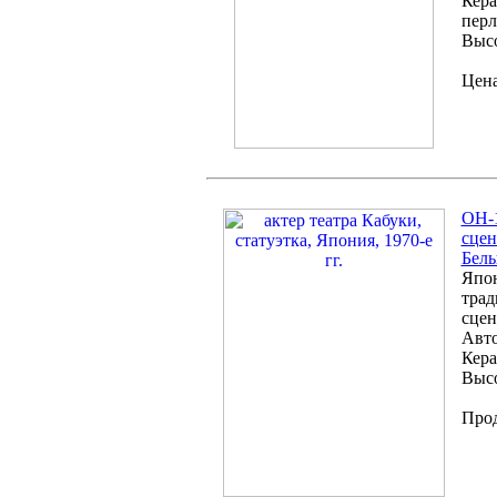
Кера
перл
Высо
Цена
OH-1
сцен
Бел
Япон
трад
сцен
Авто
Кера
Высо
Про