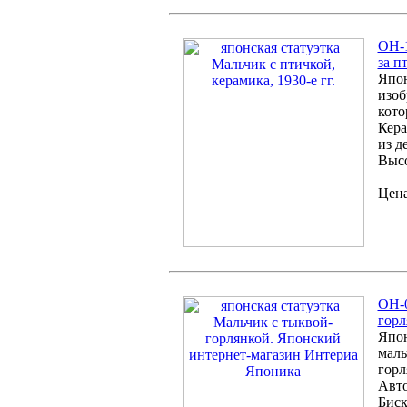
ОН-1
за п
Япон
изоб
кото
Кера
из д
Высо
Цена
ОН-0
горл
Япон
маль
горл
Авто
Биск