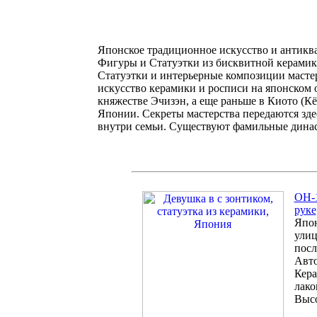
Японское традиционное искусство и антикв
Фигуры и Статуэтки из бисквитной керами
Статуэтки и интерьерные композиции мастер
искусство керамики и росписи на японском 
княжестве Эчизэн, а еще раньше в Киото (К
Японии. Секреты мастерства передаются зде
внутри семьи. Существуют фамильные динас
OH-1
руке
Япон
улиц
посл
Авто
Кера
лако
Высо