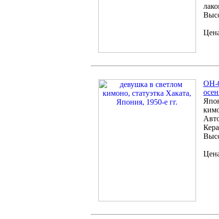
лако
Высо
Цена
ОH-0
осен
Япон
кимо
Авто
Кера
Высо
Цена