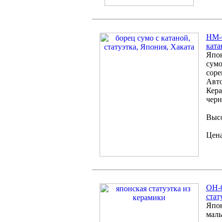
HM-0
ката
Япон
сумо
соре
Авто
Кера
черн
Высо
Цена
OH-0
стат
Япон
маль