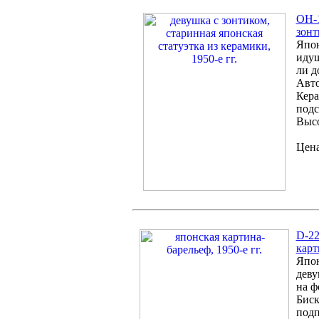
ОH-1
зонт
Япон
идущ
ли д
Авто
Кера
подс
Высо
Цена
D-22
карт
Япон
деву
на ф
Биск
подп